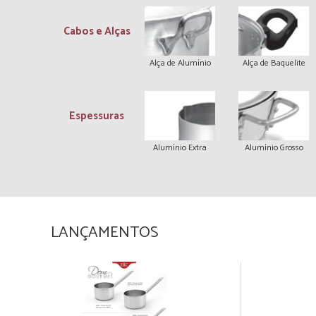
Cabos e Alças
Alça de Alumínio
Alça de Baquelite
Espessuras
Alumínio Extra
Alumínio Grosso
LANÇAMENTOS