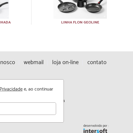
NHADA
LINHA FLON GEOLINE
onosco
webmail
loja on-line
contato
 Privacidade
e, ao continuar
STRIAL LTDA - CNPJ: 75.757.195/0001-18
62 - Jardim União - Cambé - PR - 86185-700
ambe.com.br
desenvolvido por :