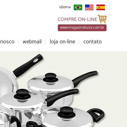
idioma:
COMPRE ON-LINE
www.magazineluiza.com.br
onosco
webmail
loja on-line
contato