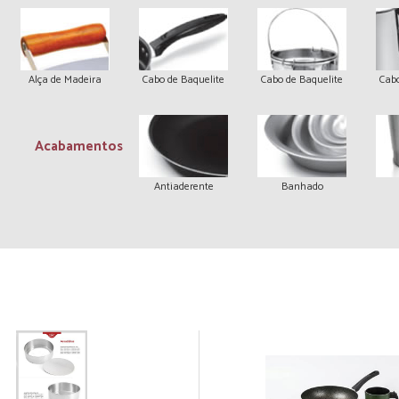
Alça de Madeira
Cabo de Baquelite
Cabo de Baquelite
Cabo
Acabamentos
Antiaderente
Banhado