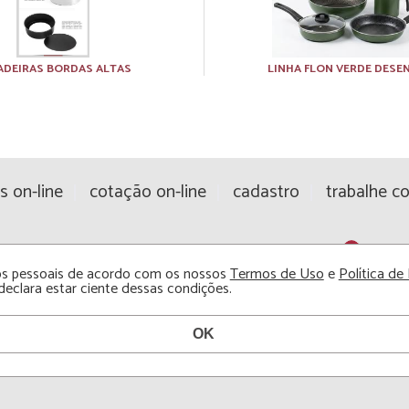
ADEIRAS BORDAS ALTAS
LINHA FLON VERDE DESE
s on-line
cotação on-line
cadastro
trabalhe c
dos pessoais de acordo com os nossos
Termos de Uso
e
Política de
declara estar ciente dessas condições.
ALUMÍNIOS CAMBÉ INDU
Rodovia Mello Peixoto, 7
Telefone (43) 3253-1494
e.
E-mail: sac@aluminiosc