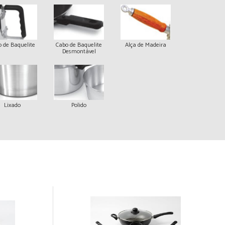
 de Baquelite
Cabo de Baquelite
Alça de Madeira
Desmontável
Lixado
Polido