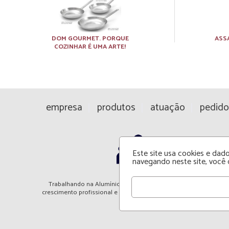
DOM GOURMET. PORQUE
ASS
COZINHAR É UMA ARTE!
empresa
produtos
atuação
pedido
Este site usa cookies e da
navegando neste site, você 
Trabalhando na Alumínios Cambé você tem a oportunidade de
crescimento profissional e pessoal. Venha fazer parte dessa equip
saiba mais